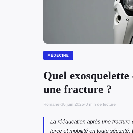
MÉDECINE
Quel exosquelette 
une fracture ?
Romane
•
30 juin 2025
•
8 min de lecture
La rééducation après une fracture
force et mobilité en toute sécurit