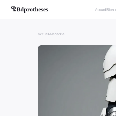
Bdprotheses
🦿
Accueil
Bien 
Accueil
›
Médecine