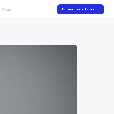
Butiner les articles →
rt
Yoga