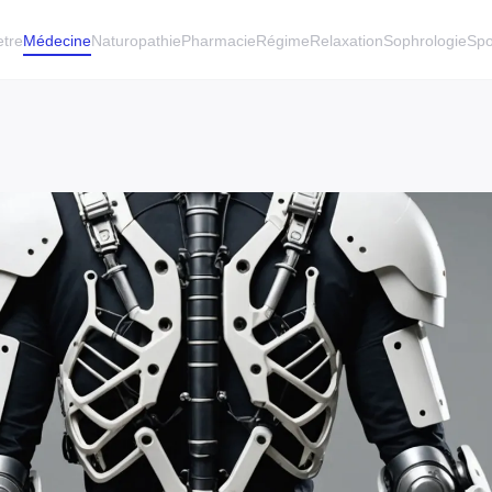
etre
Médecine
Naturopathie
Pharmacie
Régime
Relaxation
Sophrologie
Spo