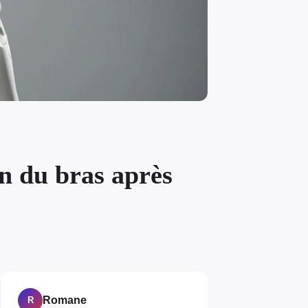
on du bras après
Romane
R