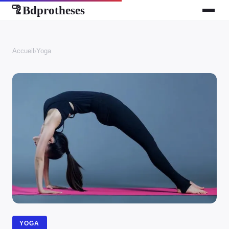
Bdprotheses
🦿
Accueil
›
Yoga
YOGA