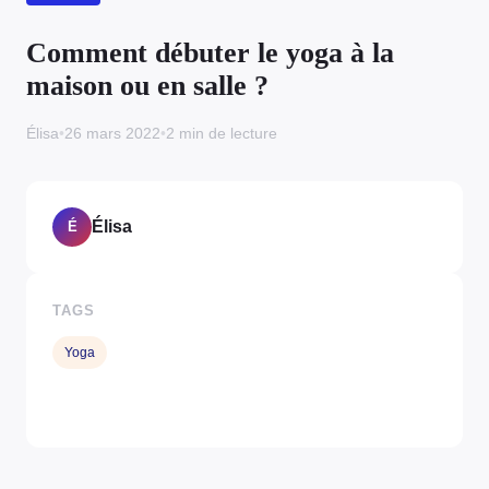
Comment débuter le yoga à la
maison ou en salle ?
Élisa
•
26 mars 2022
•
2 min de lecture
Élisa
É
TAGS
Yoga